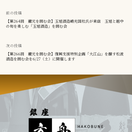
前の投稿
投
【第264回 蔵元を囲む会】玉旭酒造嶋光国杜氏が来店 玉旭と越中
の旬を楽しむ「玉旭酒造」を囲む会
稿
ナ
次の投稿
ビ
【第266回 蔵元を囲む会】復興支援特別企画「大江山」を醸す松波
酒造を囲む会を6/27（土）に開催します
ゲ
ー
シ
ョ
ン