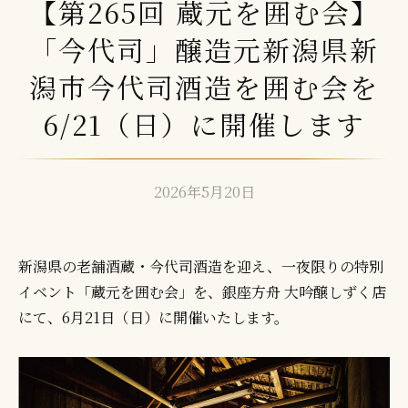
【第265回 蔵元を囲む会】
「今代司」醸造元新潟県新
潟市今代司酒造を囲む会を
6/21（日）に開催します
2026年5月20日
b
y
方
新潟県の老舗酒蔵・今代司酒造を迎え、一夜限りの特別
舟
イベント「蔵元を囲む会」を、銀座方舟 大吟醸しずく店
編
にて、6月21日（日）に開催いたします。
集
者