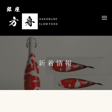
コ
ン
テ
メ
ニ
ン
ュ
ー
ツ
へ
ス
キ
ッ
新着情報
プ