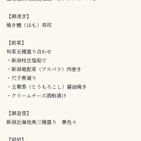
【御凌ぎ】
焼き鱧（はも）寿司
【前菜】
旬菜五種盛り合わせ
・新潟枝豆塩茹で
・新潟竜髭菜（アスパラ）肉巻き
・穴子煮凝り
・玉蜀黍（とうもろこし）醤油焼き
・クリームチーズ酒粕漬け
【御造里】
新潟近海地魚三種盛り 妻色々
【焜炉】