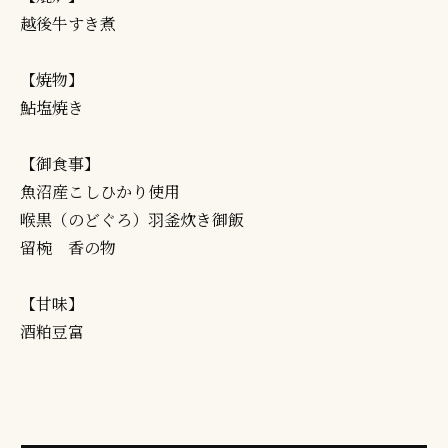
越後牛すき煮
【焼物】
鮎塩焼き
【御食事】
魚沼産こしひかり使用
喉黒（のどぐろ）羽釜炊き御飯
留椀 香の物
【甘味】
酒粕豆富