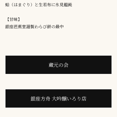
蛤（はまぐり）と生若布に氷見饂飩
【甘味】
銀座芭蕉堂謹製わらび餅の最中
蔵元の会
銀座方舟 大吟醸いろり店