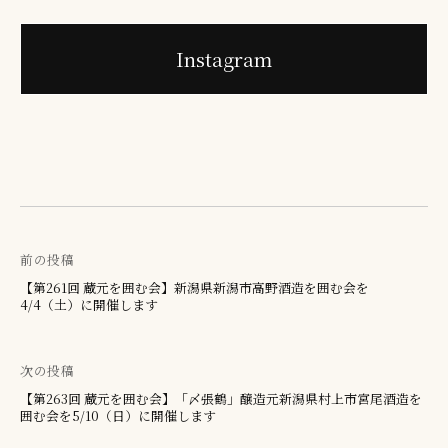
Instagram
前の投稿
投
【第261回 蔵元を囲む会】新潟県新潟市高野酒造を囲む会を
4/4（土）に開催します
稿
ナ
次の投稿
ビ
【第263回 蔵元を囲む会】「〆張鶴」醸造元新潟県村上市宮尾酒造を
囲む会を5/10（日）に開催します
ゲ