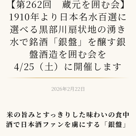
【第262回 蔵元を囲む会】
1910年より日本名水百選に
選べる黒部川扇状地の湧き
水で銘酒「銀盤」を醸す銀
盤酒造を囲む会を
4/25（土）に開催します
2026年2月22日
b
y
方
米の旨みとすっきりした味わいの食中
舟
編
酒で日本酒ファンを虜にする「銀盤」
集