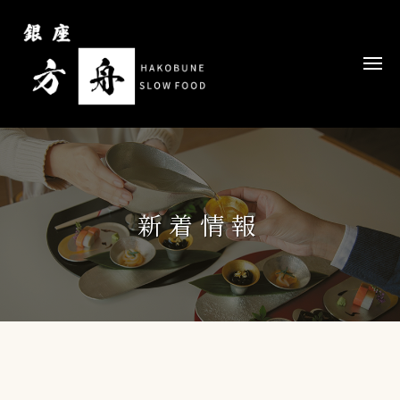
コ
ン
テ
メ
ニ
ン
ュ
ー
ツ
へ
ス
キ
ッ
新着情報
プ