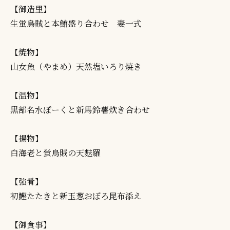
【御造里】
生蛍烏賊と本鮪盛り合わせ 妻一式
【焼物】
山女魚（やまめ）天然塩いろり焼き
【温物】
黒部名水ぽーくと新馬鈴薯炊き合わせ
【揚物】
白海老と蛍烏賊の天麩羅
【強肴】
初鰹たたきと新玉葱おぼろ昆布添え
【御食事】