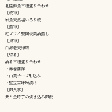
北陸鮮魚三種盛り合わせ
【焼物】
岩魚天然塩いろり焼
【蒸物】
紅ズワイ蟹陶板美酒蒸し
【揚物】
白海老天婦羅
【留肴】
酒肴三種盛り合わせ
・赤巻蒲鉾
・山葵チーズ射込み
・堅豆富味噌漬け
【御食事】
栗と金時芋の炊き込み御飯