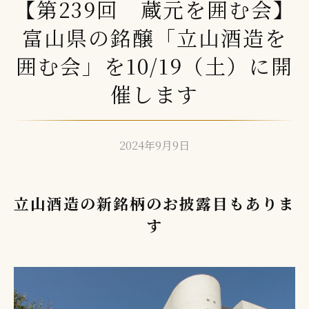
【第239回 蔵元を囲む会】
富山県の銘醸「立山酒造を
囲む会」を10/19（土）に開
催します
2024年9月9日
b
y
方
立山酒造の新銘柄のお披露目もありま
舟
編
す
集
者