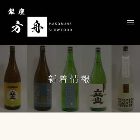
コ
ン
テ
メ
ニ
ン
ュ
ー
ツ
へ
ス
キ
ッ
新着情報
プ