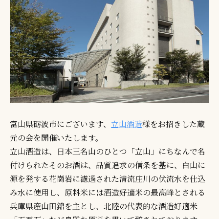
富山県砺波市にございます、
立山酒造
様をお招きした蔵
元の会を開催いたします。
立山酒造は、日本三名山のひとつ「立山」にちなんで名
付けられたそのお酒は、品質追求の信条を基に、白山に
源を発する花崗岩に濾過された清流庄川の伏流水を仕込
み水に使用し、原料米には酒造好適米の最高峰とされる
兵庫県産山田錦を主とし、北陸の代表的な酒造好適米