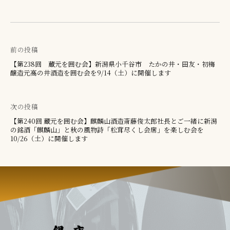
前の投稿
投
【第238回 蔵元を囲む会】新潟県小千谷市 たかの井・田友・初梅
醸造元高の井酒造を囲む会を9/14（土）に開催します
稿
ナ
次の投稿
ビ
【第240回 蔵元を囲む会】麒麟山酒造斎藤俊太郎社長とご一緒に新潟
の銘酒「麒麟山」と秋の風物詩「松茸尽くし会席」を楽しむ会を
ゲ
10/26（土）に開催します
ー
シ
ョ
ン