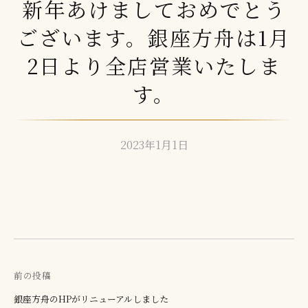
新年あけましておめでとう
ございます。銀座方舟は1月
2日より全店営業いたしま
す。
2023年1月1日
b
y
c
e
o
r
y
前の投稿
h
投
a
銀座方舟のHPがリニューアルしました