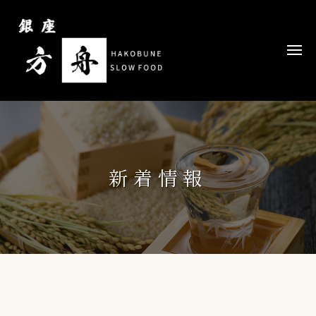
コ
ン
テ
メ
ニ
ン
ュ
ー
ツ
へ
ス
キ
ッ
新着情報
プ