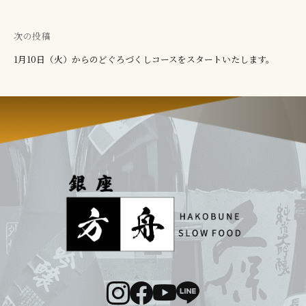
k
稿
o
ナ
次の投稿
b
ビ
1月10日（火）からのどぐろづくしコースをスタートいたします。
u
ゲ
n
e
ー
シ
ョ
ン